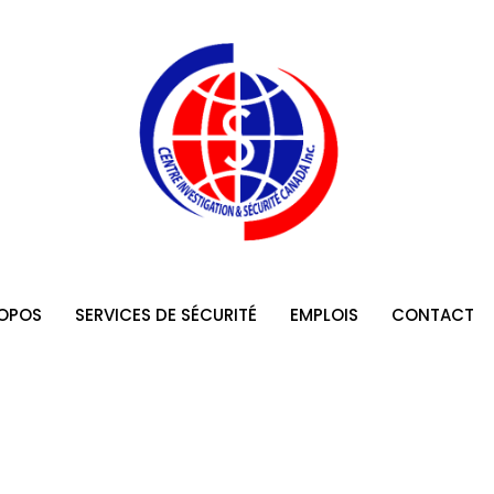
ail.com
Explanation of the adaptation of a security agent
st of qualities sought.
ROPOS
SERVICES DE SÉCURITÉ
EMPLOIS
CONTACT